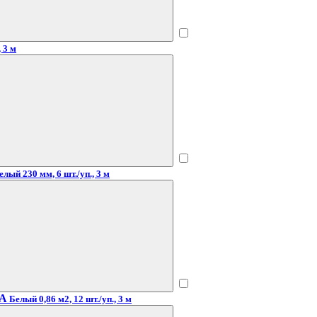
 3 м
елый 230 мм, 6 шт./уп., 3 м
KA
Белый 0,86 м2, 12 шт./уп., 3 м