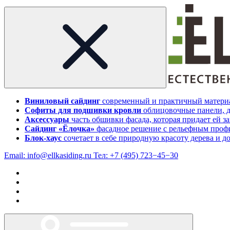
Виниловый сайдинг
современный и практичный материа
Софиты для подшивки кровли
облицовочные панели, д
Аксессуары
часть обшивки фасада, которая придает ей 
Сайдинг «Ёлочка»
фасадное решение с рельефным профи
Блок-хаус
сочетает в себе природную красоту дерева и д
Email:
info@ellkasiding.ru
Тел:
+7 (495) 723−45−30