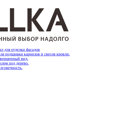
л для отделки фасадов
ля подшивки карнизов и свесов кровли.
завершенный вид.
лем под дерево.
олговечность.