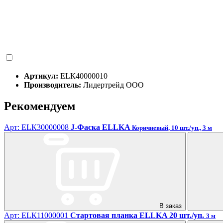
Артикул:
ЕLК40000010
Производитель:
Лидертрейд ООО
Рекомендуем
Арт: ЕLК30000008
J-Фаска ELLKA
Коричневый, 10 шт./уп., 3 м
В заказ
Арт: ЕLК11000001
Стартовая планка ELLKA 20 шт./уп.
3 м