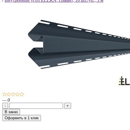
/
Внутренний угол ELLKA, Графит, 10 шт./уп., 3 м
— 0
-
+
В заказ
Оформить
в 1 клик