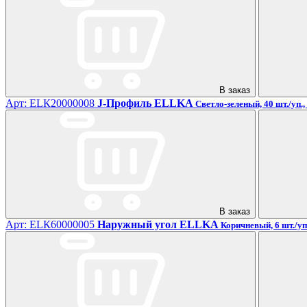
В заказ
Арт: ЕLК20000008
J-Профиль ELLKA
Светло-зеленый, 40 шт./уп.,
В заказ
Арт: ЕLК60000005
Наружный угол ELLKA
Коричневый, 6 шт./уп.