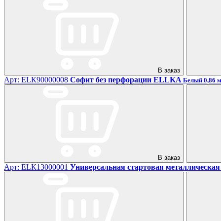
В заказ
Арт: ЕLК90000008
Софит без перфорации ELLKA
Белый 0,86 м2
В заказ
Арт: ЕLК13000001
Универсальная стартовая металлическа