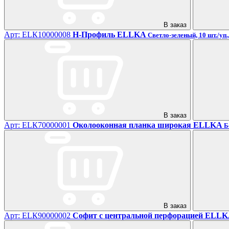
В заказ
Арт: ЕLК10000008
H-Профиль ELLKA
Светло-зеленый, 10 шт./уп.,
В заказ
Арт: ЕLК70000001
Околооконная планка широкая ELLKA
Б
В заказ
Арт: ЕLК90000002
Софит с центральной перфорацией ELL