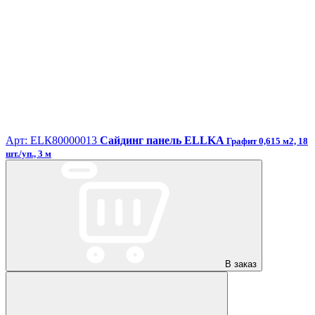
Арт: ЕLК80000013
Сайдинг панель ELLKA
Графит 0,615 м2, 18
шт./уп., 3 м
В заказ