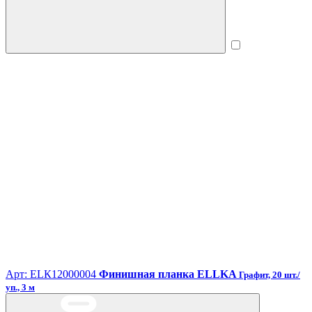
Арт: ЕLК12000004
Финишная планка ELLKA
Графит, 20 шт./
уп., 3 м