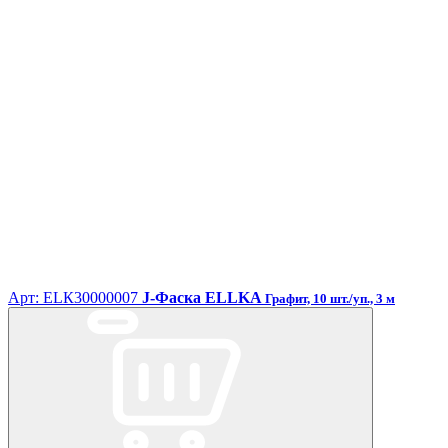
Арт: ЕLК30000007
J-Фаска ELLKA
Графит, 10 шт./уп., 3 м