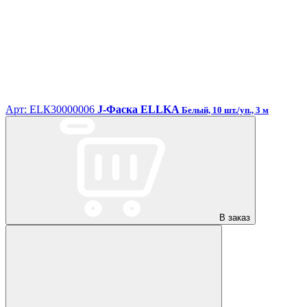
Арт: ЕLК30000006
J-Фаска ELLKA
Белый, 10 шт./уп., 3 м
В заказ