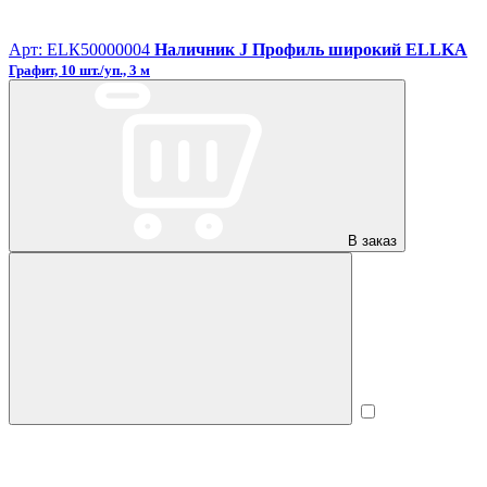
Арт: ЕLК50000004
Наличник J Профиль широкий ELLKA
Графит, 10 шт./уп., 3 м
В заказ