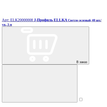
Арт: ЕLК20000008
J-Профиль ELLKA
Светло-зеленый, 40 шт./
уп., 3 м
В заказ