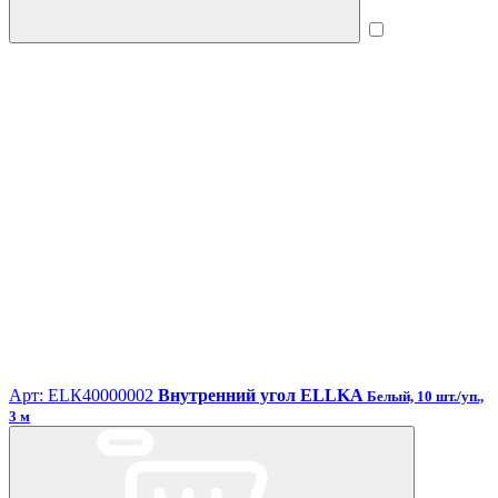
Арт: ЕLК40000002
Внутренний угол ELLKA
Белый, 10 шт./уп.,
3 м