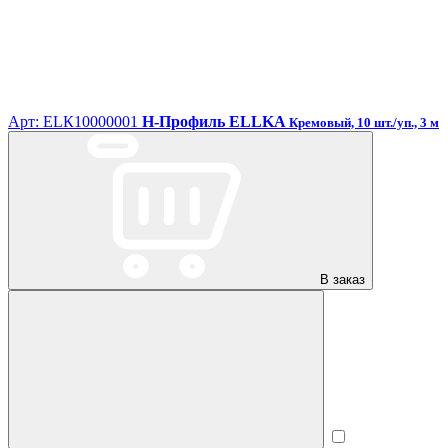
Арт: ЕLК10000001
H-Профиль ELLKA
Кремовый, 10 шт./уп., 3 м
В заказ