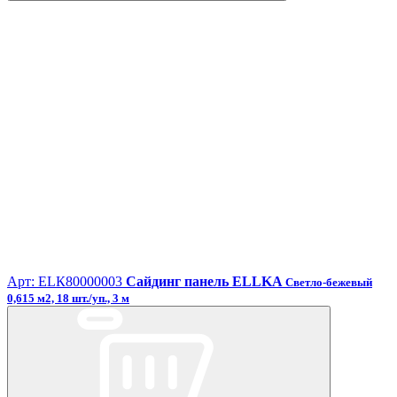
Арт: ЕLК80000003
Сайдинг панель ELLKA
Светло-бежевый
0,615 м2, 18 шт./уп., 3 м