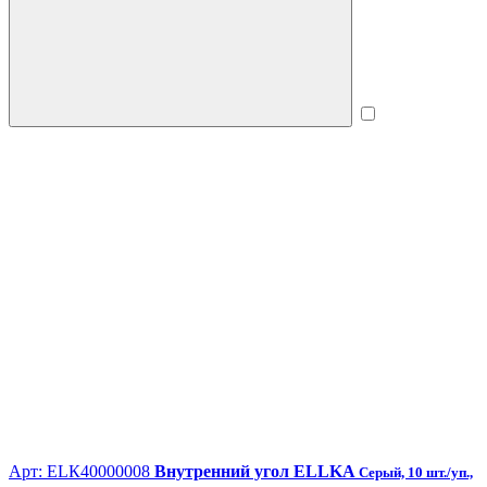
Арт: ЕLК40000008
Внутренний угол ELLKA
Серый, 10 шт./уп.,