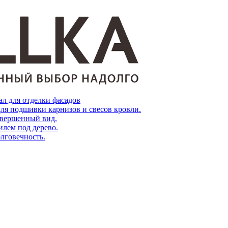
л для отделки фасадов
ля подшивки карнизов и свесов кровли.
завершенный вид.
лем под дерево.
олговечность.