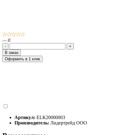
— 0
-
+
В заказ
Оформить
в 1 клик
Артикул:
ЕLК20000003
Производитель:
Лидертрейд ООО