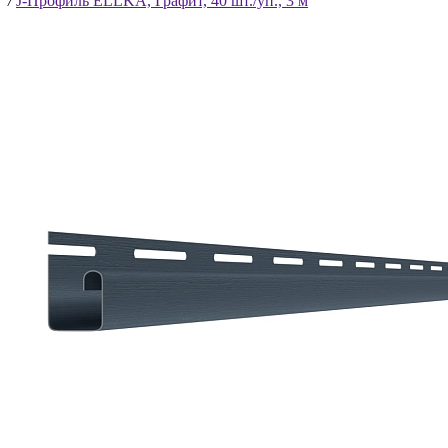
/
J-Профиль ELLKA, Графит, 40 шт./уп., 3 м