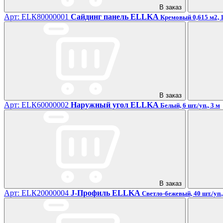
В заказ
Арт: ЕLК80000001
Сайдинг панель ELLKA
Кремовый 0,615 м2, 18
В заказ
Арт: ЕLК60000002
Наружный угол ELLKA
Белый, 6 шт./уп., 3 м
В заказ
Арт: ЕLК20000004
J-Профиль ELLKA
Светло-бежевый, 40 шт./уп.,