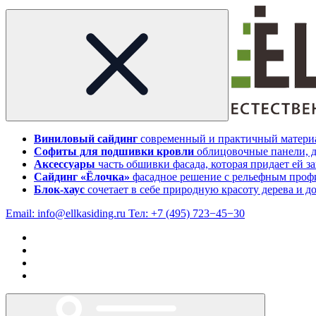
Виниловый сайдинг
современный и практичный материа
Софиты для подшивки кровли
облицовочные панели, д
Аксессуары
часть обшивки фасада, которая придает ей 
Сайдинг «Ёлочка»
фасадное решение с рельефным профи
Блок-хаус
сочетает в себе природную красоту дерева и д
Email:
info@ellkasiding.ru
Тел:
+7 (495) 723−45−30