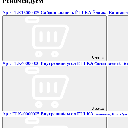
Рекомендуем
Арт: ЕLК15000005
Сайдинг-панель ЁLLKA Ёлочка Коричне
В заказ
Арт: ЕLК40000006
Внутренний угол ELLKA
Светло-желтый, 10 ш
В заказ
Арт: ЕLК40000005
Внутренний угол ELLKA
Бежевый, 10 шт./уп.