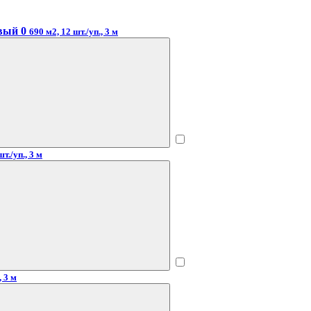
вый 0
690 м2, 12 шт./уп., 3 м
т./уп., 3 м
, 3 м