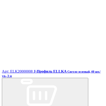
Арт: ЕLК20000008
J-Профиль ELLKA
Светло-зеленый, 40 шт./
уп., 3 м