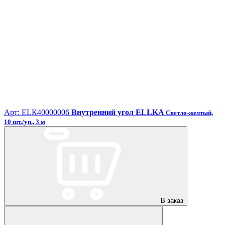
Арт: ЕLК40000006
Внутренний угол ELLKA
Светло-желтый,
10 шт./уп., 3 м
В заказ