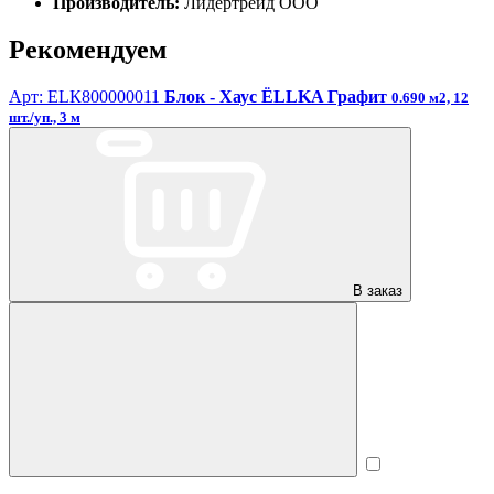
Производитель:
Лидертрейд ООО
Рекомендуем
Арт: ЕLК800000011
Блок - Хаус ЁLLKA Графит
0.690 м2, 12
шт./уп., 3 м
В заказ