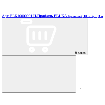
Арт: ЕLК10000001
H-Профиль ELLKA
Кремовый, 10 шт./уп., 3 м
В заказ