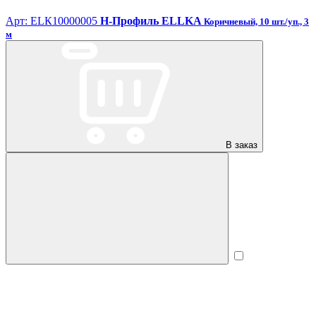
Арт: ЕLК10000005
H-Профиль ELLKA
Коричневый, 10 шт./уп., 3
м
В заказ