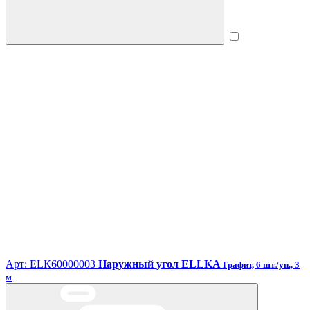
Арт: ЕLК60000003
Наружный угол ELLKA
Графит, 6 шт./уп., 3
м