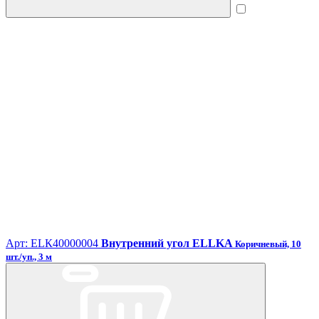
Арт: ЕLК40000004
Внутренний угол ELLKA
Коричневый, 10
шт./уп., 3 м