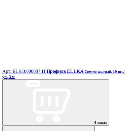
Арт: ЕLК10000007
H-Профиль ELLKA
Светло-желтый, 10 шт./
уп., 3 м
В заказ