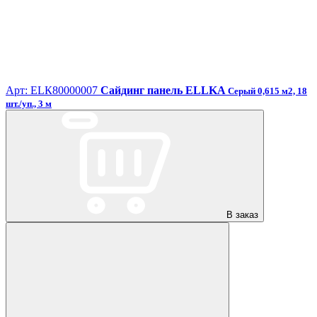
Арт: ЕLК80000007
Сайдинг панель ELLKA
Серый 0,615 м2, 18
шт./уп., 3 м
В заказ