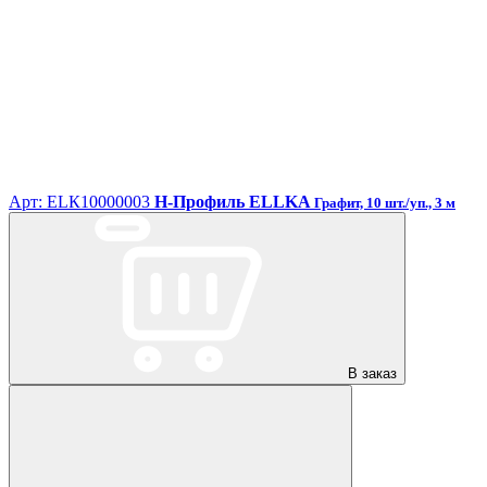
Арт: ЕLК10000003
H-Профиль ELLKA
Графит, 10 шт./уп., 3 м
В заказ