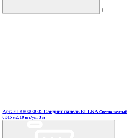
Арт: ЕLК80000005
Сайдинг панель ELLKA
Светло-желтый
0,615 м2, 18 шт./уп., 3 м