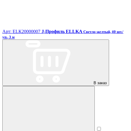
Арт: ЕLК20000007
J-Профиль ELLKA
Светло-желтый, 40 шт./
уп., 3 м
В заказ