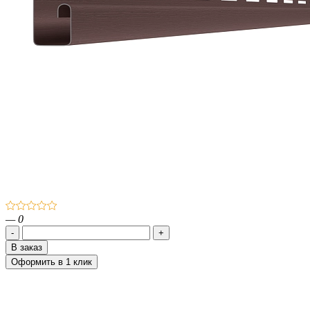
— 0
-
+
В заказ
Оформить
в 1 клик