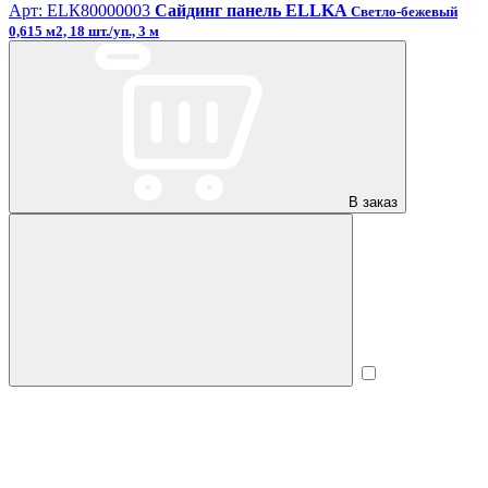
Арт: ЕLК80000003
Сайдинг панель ELLKA
Светло-бежевый
0,615 м2, 18 шт./уп., 3 м
В заказ