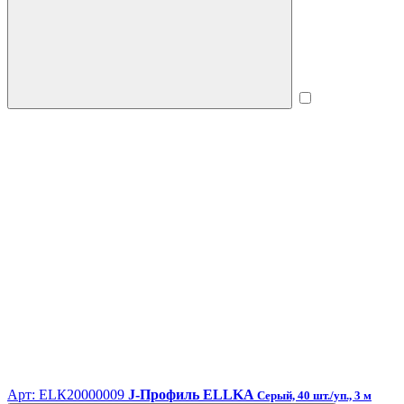
Арт: ЕLК20000009
J-Профиль ELLKA
Серый, 40 шт./уп., 3 м