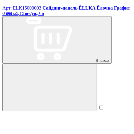
Арт: ЕLК15000003
Сайдинг-панель ЁLLKA Ёлочка Графит
0
690 м2, 12 шт./уп., 3 м
В заказ