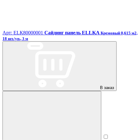
Арт: ЕLК80000001
Сайдинг панель ELLKA
Кремовый 0,615 м2,
18 шт./уп., 3 м
В заказ