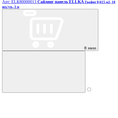
Арт: ЕLК80000013
Сайдинг панель ELLKA
Графит 0,615 м2, 18
шт./уп., 3 м
В заказ