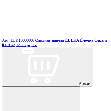
Арт: ЕLК15000006
Сайдинг-панель ЁLLKA Ёлочка Серый
0
690 м2, 12 шт./уп., 3 м
В заказ