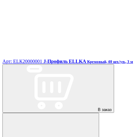
Арт: ЕLК20000001
J-Профиль ELLKA
Кремовый, 40 шт./уп., 3 м
В заказ