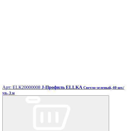
Арт: ЕLК20000008
J-Профиль ELLKA
Светло-зеленый, 40 шт./
уп., 3 м