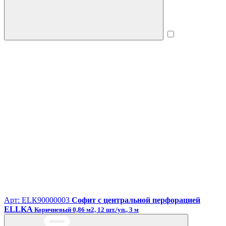
Арт: ЕLК90000003
Софит с центральной перфорацией
ELLKA
Коричневый 0,86 м2, 12 шт./уп., 3 м