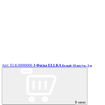
Арт: ЕLК30000006
J-Фаска ELLKA
Белый, 10 шт./уп., 3 м
В заказ