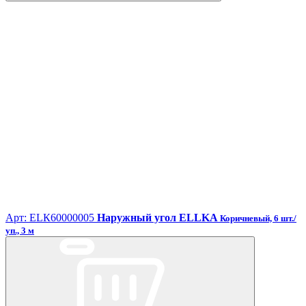
Арт: ЕLК60000005
Наружный угол ELLKA
Коричневый, 6 шт./
уп., 3 м