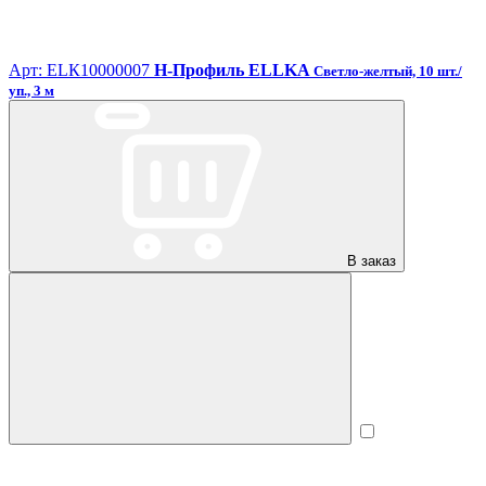
Арт: ЕLК10000007
H-Профиль ELLKA
Светло-желтый, 10 шт./
уп., 3 м
В заказ