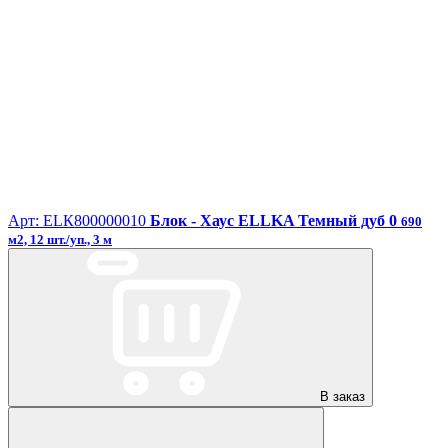
Арт: ЕLК800000010
Блок - Хаус ELLKA Темный дуб 0
690
м2, 12 шт./уп., 3 м
В заказ