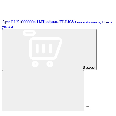
Арт: ЕLК10000004
H-Профиль ELLKA
Светло-бежевый, 10 шт./
уп., 3 м
В заказ