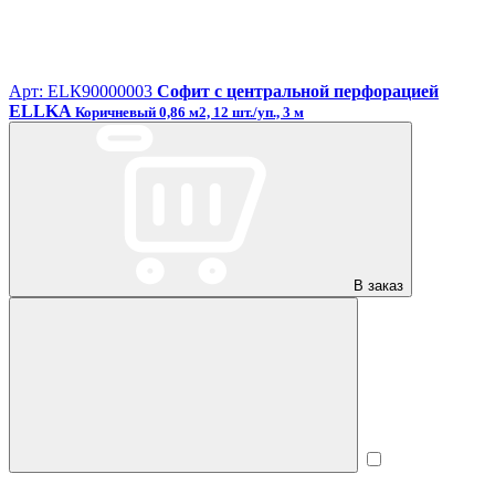
Арт: ЕLК90000003
Софит с центральной перфорацией
ELLKA
Коричневый 0,86 м2, 12 шт./уп., 3 м
В заказ