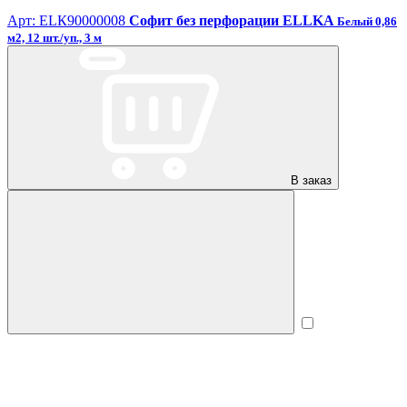
Арт: ЕLК90000008
Софит без перфорации ELLKA
Белый 0,86
м2, 12 шт./уп., 3 м
В заказ