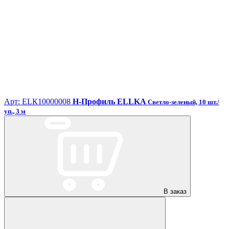
Арт: ЕLК10000008
H-Профиль ELLKA
Светло-зеленый, 10 шт./
уп., 3 м
В заказ