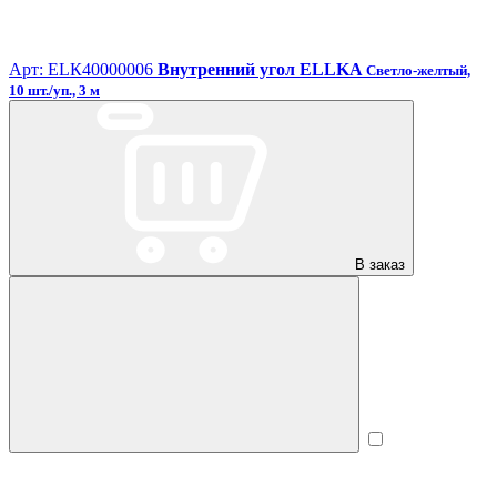
Арт: ЕLК40000006
Внутренний угол ELLKA
Светло-желтый,
10 шт./уп., 3 м
В заказ