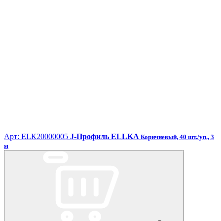
Арт: ЕLК20000005
J-Профиль ELLKA
Коричневый, 40 шт./уп., 3
м