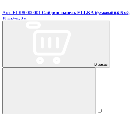
Арт: ЕLК80000001
Сайдинг панель ELLKA
Кремовый 0,615 м2,
18 шт./уп., 3 м
В заказ