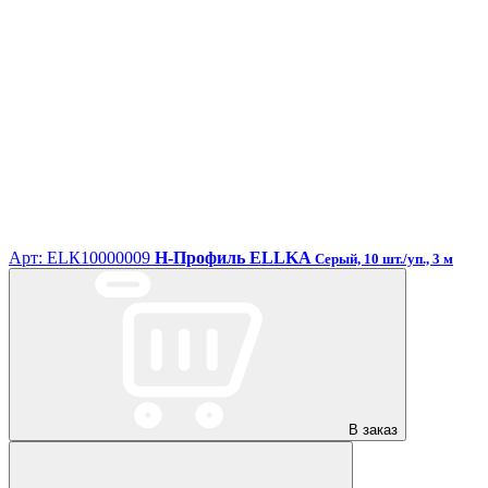
Арт: ЕLК10000009
H-Профиль ELLKA
Серый, 10 шт./уп., 3 м
В заказ