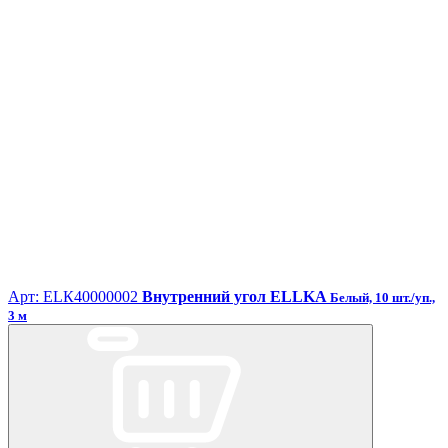
Арт: ЕLК40000002
Внутренний угол ELLKA
Белый, 10 шт./уп.,
3 м