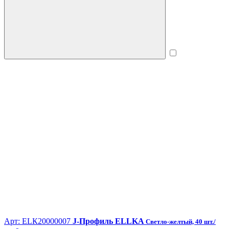
Арт: ЕLК20000007
J-Профиль ELLKA
Светло-желтый, 40 шт./