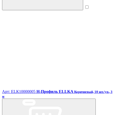
Арт: ЕLК10000005
H-Профиль ELLKA
Коричневый, 10 шт./уп., 3
м