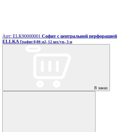
Арт: ЕLК90000001
Софит с центральной перфорацией
ELLKA
Графит 0,86 м2, 12 шт./уп., 3 м
В заказ